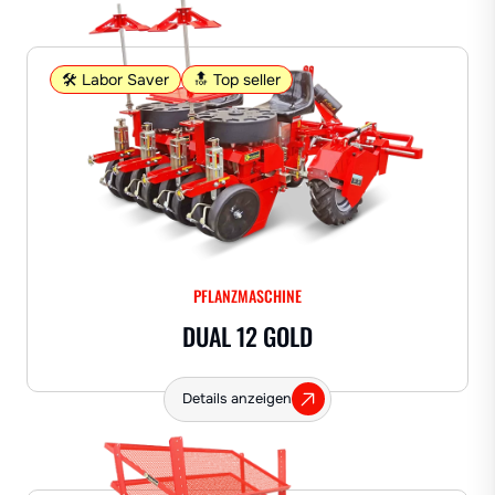
🛠️ Labor Saver
🔝 Top seller
PFLANZMASCHINE
DUAL 12 GOLD
Details anzeigen