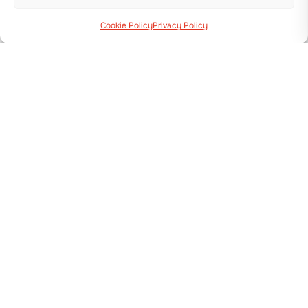
BABY TRIUM
Cookie Policy
Privacy Policy
Details anzeigen
PFLANZMASCHINE
BABY COMPACT