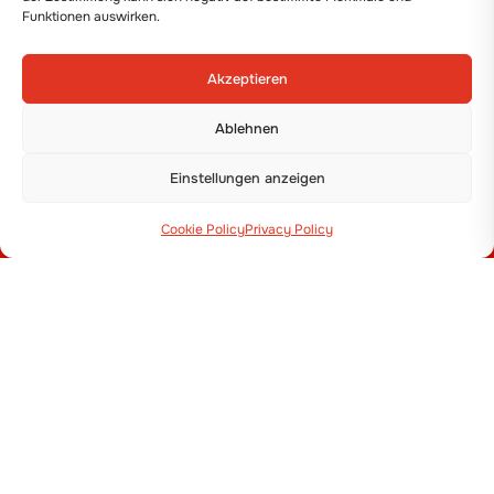
Funktionen auswirken.
Akzeptieren
Ablehnen
Einstellungen anzeigen
Via Guizzardi, 38 40054 Budrio (BO)
Cookie Policy
Privacy Policy
+39 051 800 253
MASCHINEN
Pflanzmaschinen
Sämaschinen
Folienleger und Dammhäufler