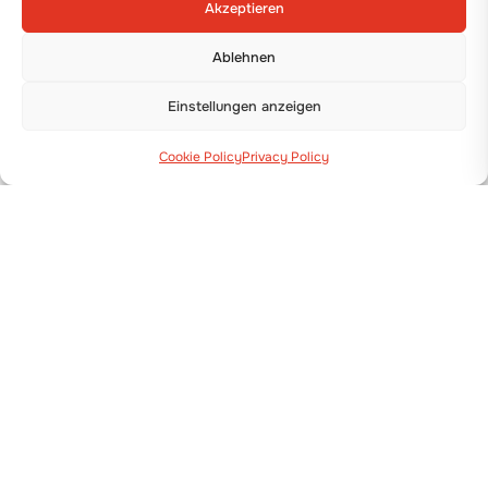
Akzeptieren
Ablehnen
Einstellungen anzeigen
Cookie Policy
Privacy Policy
Via Guizzardi, 38 40054 Budrio (BO)
+39 051 800 253