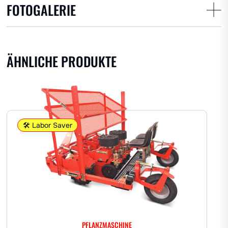
FOTOGALERIE
AROMATISCHE
ÄHNLICHE PRODUKTE
Andere Kräuter
Lavendel
🛠️ Labor Saver
Quertabletthalter
PFLANZMASCHINE