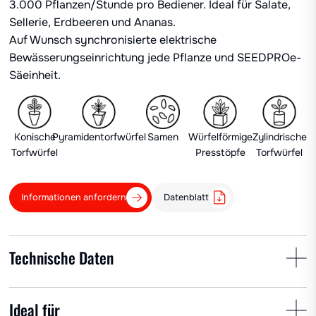
3.000 Pflanzen/Stunde pro Bediener. Ideal für Salate,
Sellerie, Erdbeeren und Ananas.
Auf Wunsch synchronisierte elektrische
Bewässerungseinrichtung jede Pflanze und SEEDPROe-
Säeinheit.
Konische
Pyramidentorfwürfel
Samen
Würfelförmige
Zylindrische
Torfwürfel
Presstöpfe
Torfwürfel
Informationen anfordern
Datenblatt
Technische Daten
Pfl.-Abst.
Rh.-Abst.
Anz. Becher
Ideal für
min 30 cm
25-150 cm
1-6