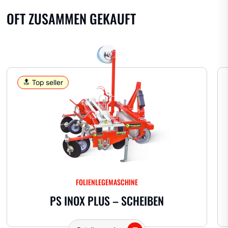
Melone
Ananas
Wassermelone
OFT ZUSAMMEN GEKAUFT
Erdbeeren
ZWIEBELN
🔝 Top seller
Stechbecher standard
Zwiebeln
Kartoffeln
Knoblauch
AROMATISCHE
FOLIENLEGEMASCHINE
Andere Kräuter
Lavendel
PS INOX PLUS – SCHEIBEN
ANDERE