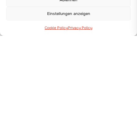
Einstellungen anzeigen
Cookie Policy
Privacy Policy
Via Guizzardi, 38 40054 Budrio (BO)
+39 051 800 253
MASCHINEN