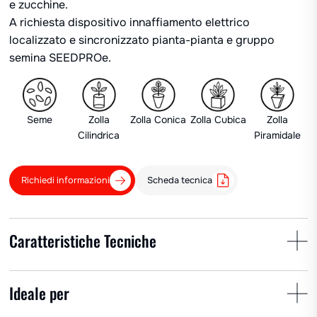
e zucchine.
A richiesta dispositivo innaffiamento elettrico
localizzato e sincronizzato pianta-pianta e gruppo
semina SEEDPROe.
Seme
Zolla
Zolla Conica
Zolla Cubica
Zolla
Cilindrica
Piramidale
Richiedi informazioni
Scheda tecnica
Caratteristiche Tecniche
Interpianta
Interfila
Nr. tazze
Ideale per
min 50 cm
25-200 cm
1 – 8