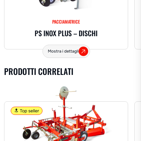
AROMATICHE
PACCIAMATRICE
PS INOX PLUS – DISCHI
Altre erbe
Lavanda
Mostra i dettagli
PRODOTTI CORRELATI
🔝 Top seller