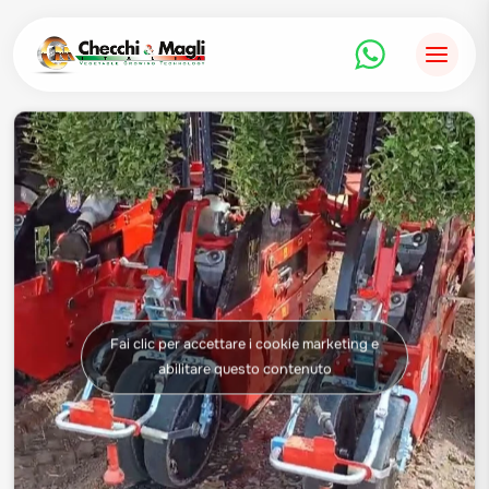
Salta
al
contenuto
Fai clic per accettare i cookie marketing e
abilitare questo contenuto