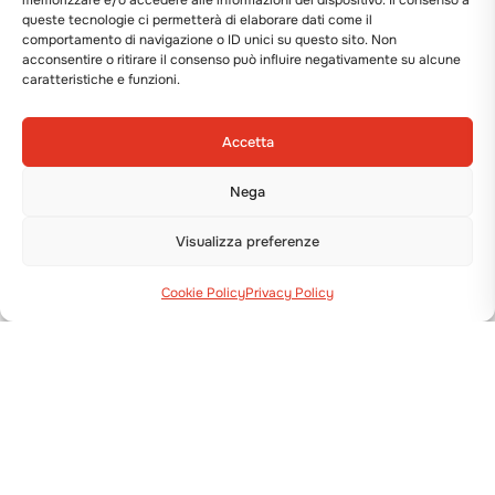
memorizzare e/o accedere alle informazioni del dispositivo. Il consenso a
queste tecnologie ci permetterà di elaborare dati come il
comportamento di navigazione o ID unici su questo sito. Non
acconsentire o ritirare il consenso può influire negativamente su alcune
caratteristiche e funzioni.
Accetta
Nega
Visualizza preferenze
Cookie Policy
Privacy Policy
Via Guizzardi, 38 40054 Budrio (BO)