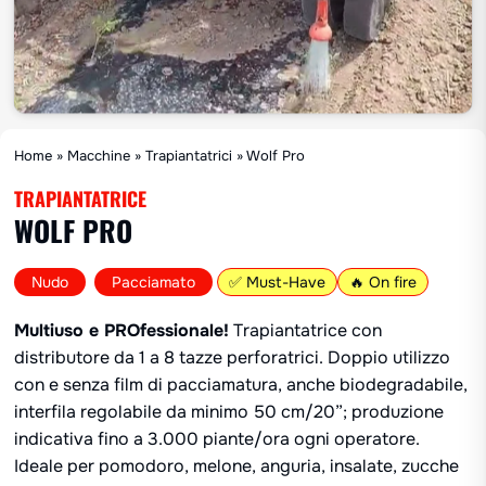
Home
»
Macchine
»
Trapiantatrici
»
Wolf Pro
TRAPIANTATRICE
WOLF PRO
,
Nudo
Pacciamato
✅ Must-Have
🔥 On fire
Multiuso e PROfessionale!
Trapiantatrice con
distributore da 1 a 8 tazze perforatrici. Doppio utilizzo
con e senza film di pacciamatura, anche biodegradabile,
interfila regolabile da minimo 50 cm/20”; produzione
indicativa fino a 3.000 piante/ora ogni operatore.
Ideale per pomodoro, melone, anguria, insalate, zucche