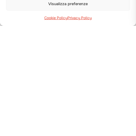
Visualizza preferenze
Cookie Policy
Privacy Policy
TRAPIANTATRICE
BABY COMPACT
Mostra i dettagli