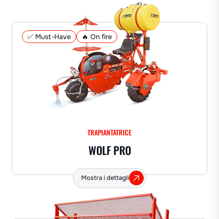
✅ Must-Have
🔥 On fire
TRAPIANTATRICE
WOLF PRO
Mostra i dettagli