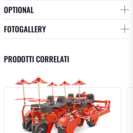
OPTIONAL
Canna da
Tabacco
Canapa
zucchero
FOTOGALLERY
H-LINE
PRODOTTI CORRELATI
Telaio pieghevole