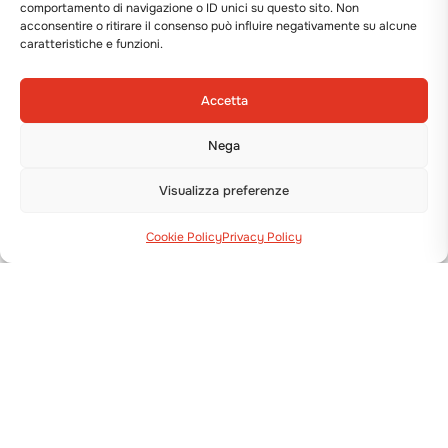
comportamento di navigazione o ID unici su questo sito. Non
acconsentire o ritirare il consenso può influire negativamente su alcune
caratteristiche e funzioni.
Accetta
Nega
Visualizza preferenze
Cookie Policy
Privacy Policy
Via Guizzardi, 38 40054 Budrio (BO)
+39 051 800 253