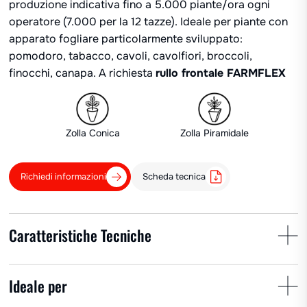
produzione indicativa fino a 5.000 piante/ora ogni
operatore (7.000 per la 12 tazze). Ideale per piante con
apparato fogliare particolarmente sviluppato:
pomodoro, tabacco, cavoli, cavolfiori, broccoli,
finocchi, canapa. A richiesta
rullo frontale FARMFLEX
Zolla Conica
Zolla Piramidale
Richiedi informazioni
Scheda tecnica
Caratteristiche Tecniche
Interpianta
Interfila
Nr. tazze
Ideale per
min 45 cm
14-103 cm
10/12