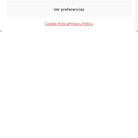
S14 PLUS
EIMA 2022
Ver preferencias
Cookie Policy
Privacy Policy
WINNING
FIERAGRICOLA
FIERAGRICOLA
INNOVATION
2022
AWARD 2022
PLANTADORA
FRUIT ATTRACTION
QUBIK – NEW!
2021