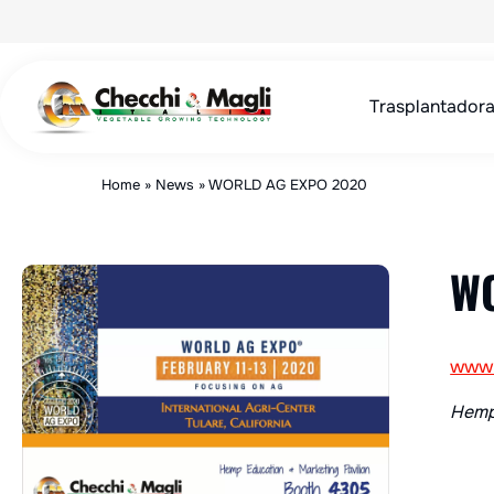
Saltar
al
contenido
Trasplantador
Home
»
News
»
WORLD AG EXPO 2020
W
www.
Hemp