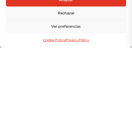
Rechazar
Ver preferencias
Cookie Policy
Privacy Policy
Via Guizzardi, 38 40054 Budrio (BO)
+39 051 800 253