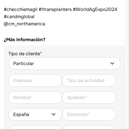
#checchiemagli
#1transplanters
#WorldAgExpo2024
#candmglobal
@cm_northamerica
¿Más información?
Tipo de cliente*