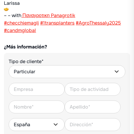
Larissa
– – with
Παναγροτικη Panagrotik
#checchiemagli
#1transplanters
#AgroThessaly2025
#candmglobal
¿Más información?
Tipo de cliente*