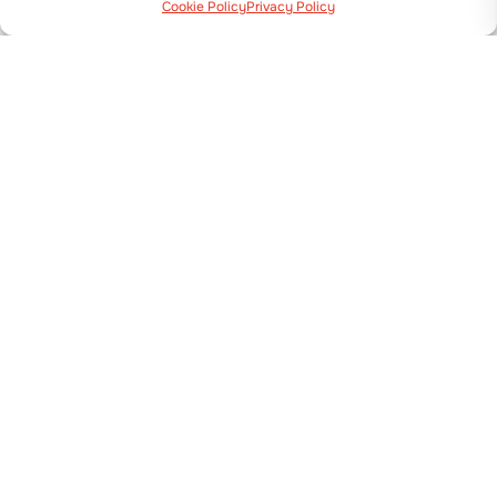
PFLANZMASCHINE
Cookie Policy
Privacy Policy
TEXDRIVE BEST
Details anzeigen
PFLANZMASCHINE
BABY TRIUM