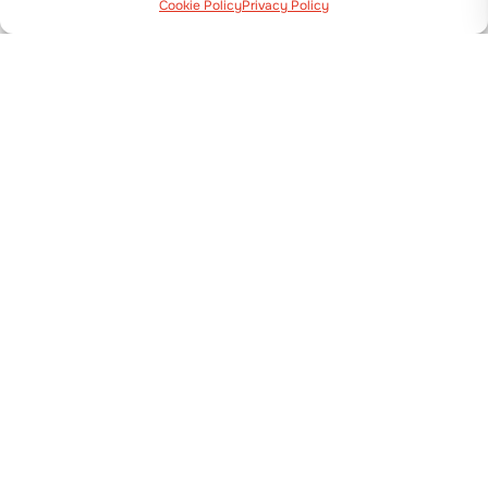
Cookie Policy
Privacy Policy
TRASPLANTADORA
TEXDRIVE BEST
Mostrar detalles
TRASPLANTADORA
BABY TRIUM