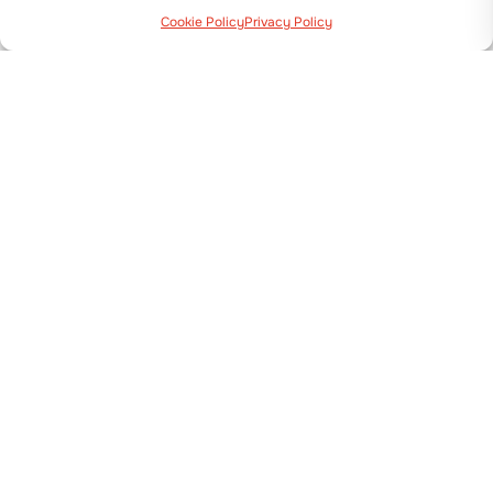
Cookie Policy
Privacy Policy
Via Guizzardi, 38 40054 Budrio (BO)
+39 051 800 253
MASCHINEN
Pflanzmaschinen
Sämaschinen
Folienleger und Dammhäufler