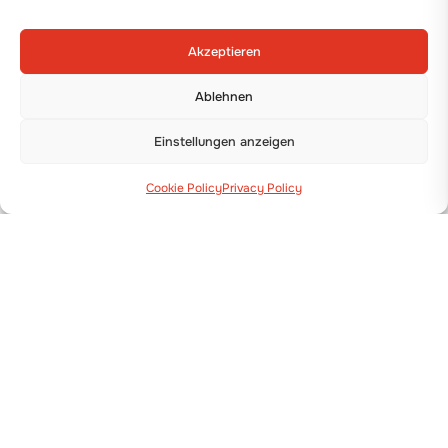
Akzeptieren
Ablehnen
Einstellungen anzeigen
Cookie Policy
Privacy Policy
Via Guizzardi, 38 40054 Budrio (BO)
+39 051 800 253