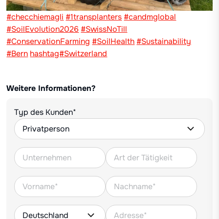
#checchiemagli
#1transplanters
#candmglobal
#SoilEvolution2026
#SwissNoTill
#ConservationFarming
#SoilHealth
#Sustainability
#Bern
hashtag#Switzerland
Weitere Informationen?
Typ des Kunden*