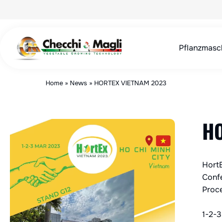
Zum
Inhalt
springen
Pflanzmasc
Home
»
News
»
HORTEX VIETNAM 2023
HO
Hort
Confe
Proce
1-2-