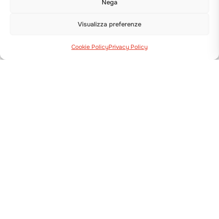
Nega
Visualizza preferenze
Cookie Policy
Privacy Policy
Via Guizzardi, 38 40054 Budrio (BO)
+39 051 800 253
GAMMA MACCHINE