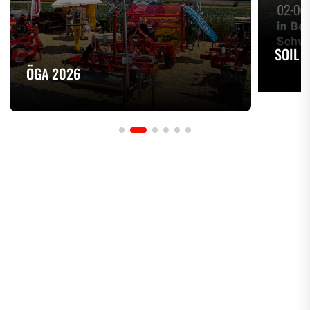
SOIL 
ÖGA 2026