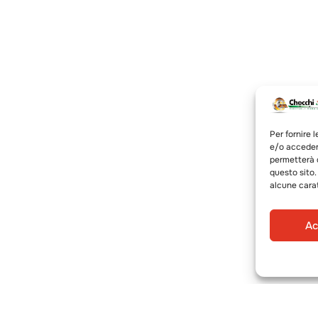
Per fornire 
e/o accedere
permetterà d
questo sito.
alcune carat
Ac