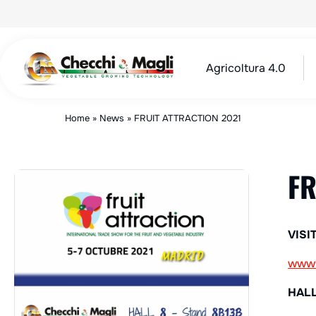
Salta
al
contenuto
Agricoltura 4.0
Home
»
News
»
FRUIT ATTRACTION 2021
FR
VISI
www.i
HALL