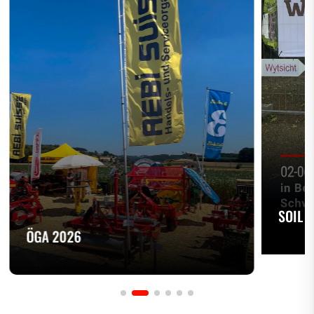
SOIL 
ÖGA 2026