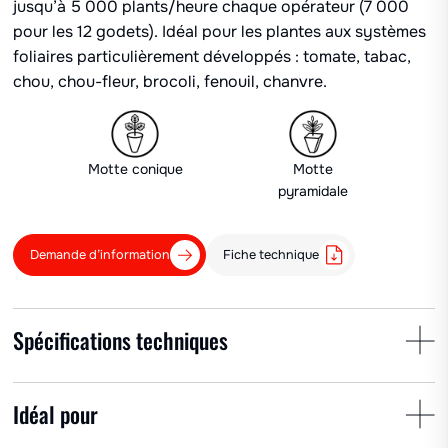
jusqu’à 5 000 plants/heure chaque opérateur (7 000
pour les 12 godets). Idéal pour les plantes aux systèmes
foliaires particulièrement développés : tomate, tabac,
chou, chou-fleur, brocoli, fenouil, chanvre.
Motte conique
Motte
pyramidale
Demande d’information
Fiche technique
Spécifications techniques
Entr. plants
Entr. rangs
Nb. godets
Idéal pour
min 45 cm
10-100 cm
10/12