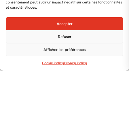
consentement peut avoir un impact négatif sur certaines fonctionnalités
et caractéristiques.
Accepter
Refuser
Afficher les préférences
Cookie Policy
Privacy Policy
Via Guizzardi, 38 40054 Budrio (BO)
+39 051 800 253