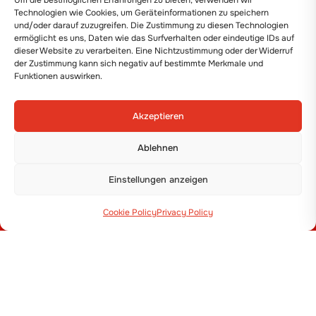
Um die bestmöglichen Erfahrungen zu bieten, verwenden wir
Technologien wie Cookies, um Geräteinformationen zu speichern
+39 051 800 253
und/oder darauf zuzugreifen. Die Zustimmung zu diesen Technologien
ermöglicht es uns, Daten wie das Surfverhalten oder eindeutige IDs auf
dieser Website zu verarbeiten. Eine Nichtzustimmung oder der Widerruf
der Zustimmung kann sich negativ auf bestimmte Merkmale und
Funktionen auswirken.
MASCHINEN
Akzeptieren
Pflanzmaschinen
Ablehnen
Sämaschinen
Folienleger und Dammhäufler
Einstellungen anzeigen
Kartoffeln und Zwiebel
Cookie Policy
Privacy Policy
MENU
Geschaft
News
Kontakt