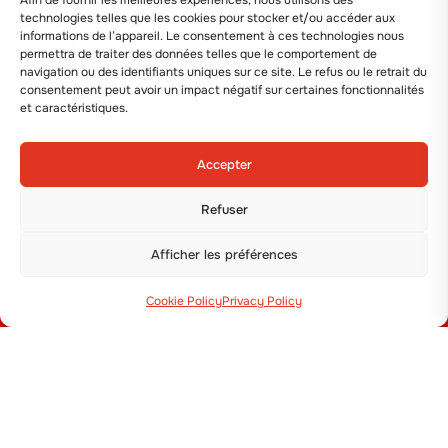
Afin de fournir les meilleures expériences, nous utilisons des
technologies telles que les cookies pour stocker et/ou accéder aux
+39 051 800 253
informations de l’appareil. Le consentement à ces technologies nous
permettra de traiter des données telles que le comportement de
navigation ou des identifiants uniques sur ce site. Le refus ou le retrait du
consentement peut avoir un impact négatif sur certaines fonctionnalités
et caractéristiques.
MACHINES
Accepter
Planteuses
Refuser
Semoirs
Dérouleuses et Butteuses
Afficher les préférences
Pommes de terre et Oignons
Cookie Policy
Privacy Policy
MENU
Enterprise
Nouvelles
Contactez-Nous