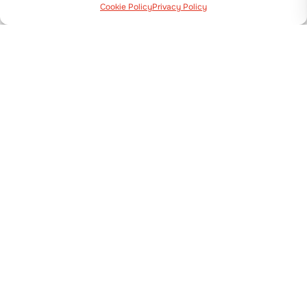
Cookie Policy
Privacy Policy
Via Guizzardi, 38 40054 Budrio (BO)
+39 051 800 253
MASCHINEN
Pflanzmaschinen
Sämaschinen
Folienleger und Dammhäufler