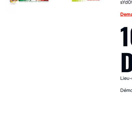
sYd0
Dema
1
D
Lieu
Démon