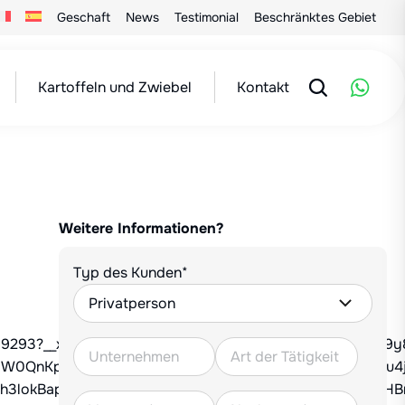
Geschaft
News
Testimonial
Beschränktes Gebiet
Kartoffeln und Zwiebel
Kontakt
Weitere Informationen?
Typ des Kunden*
7409293?__xts__=68.ARC-f4oRhMEHCfRPoqqfgJ7bfqHATer
UW0QnKpwcIPZ52YOqZ5ZfPUDwSJzvz8EMvFaJVyH5KEu4jT0
Bh3lokBapIf1PMBxdXX2ut5-6lOX2K2wIW0Mq6BcOFpyje7i