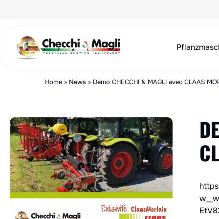
Zum
Inhalt
springen
Pflanzmasc
Home
»
News
»
Demo CHECCHI & MAGLI avec CLAAS MO
DE
C
http
w__w
EtV8