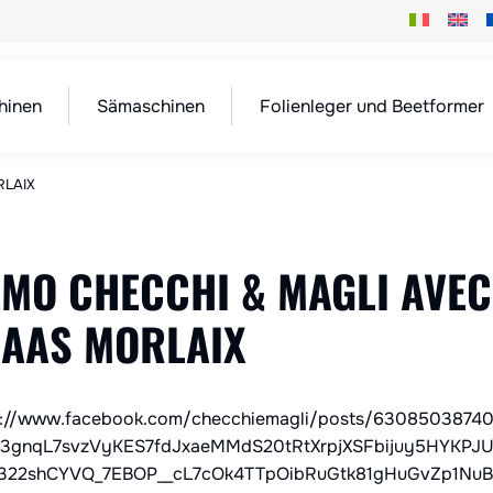
hinen
Sämaschinen
Folienleger und Beetformer
RLAIX
MO CHECCHI & MAGLI AVEC
LAAS MORLAIX
s://www.facebook.com/checchiemagli/posts/63085038
3gnqL7svzVyKES7fdJxaeMMdS20tRtXrpjXSFbijuy5HYKPJ
322shCYVQ_7EBOP__cL7cOk4TTpOibRuGtk81gHuGvZp1Nu