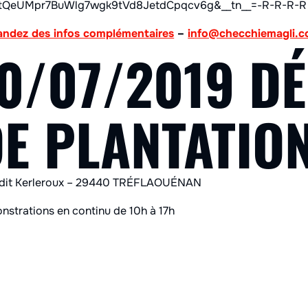
tQeUMpr7BuWlg7wgk9tVd8JetdCpqcv6g&__tn__=-R-R-R-R
ndez des infos complémentaires
–
info@checchiemagli.
0/07/2019 D
E PLANTATIO
-dit Kerleroux – 29440 TRÉFLAOUÉNAN
strations en continu de 10h à 17h