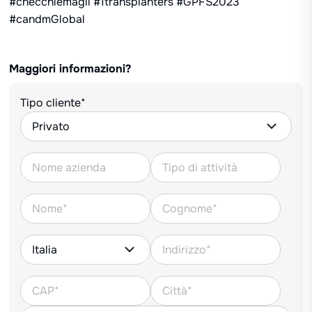
#checchiemagli #1transplanters #GPFS2023
#candmGlobal
Maggiori informazioni?
Tipo cliente*