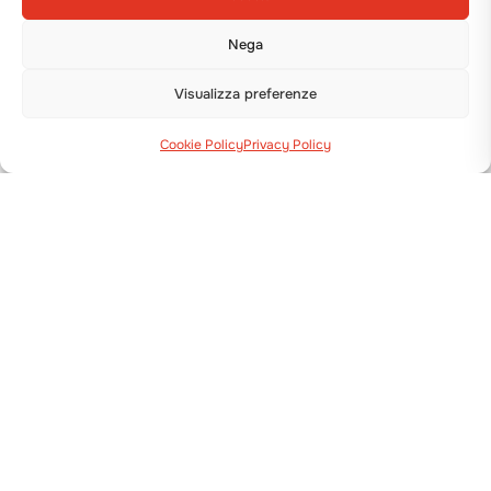
Nega
Visualizza preferenze
Cookie Policy
Privacy Policy
Via Guizzardi, 38 40054 Budrio (BO)
+39 051 800 253