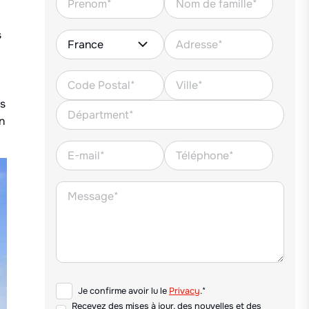
s
es
n
Je confirme avoir lu le
Privacy
.*
Recevez des mises à jour, des nouvelles et des