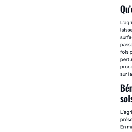
Qu’
L’agr
laiss
surfa
passa
fois 
pertu
proce
sur l
Bén
sol
L’agr
prése
En ma