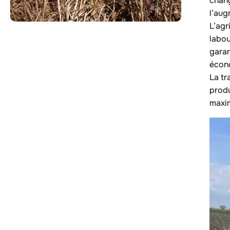
chang
l’aug
L’agr
labou
garan
écon
La t
produ
maxim