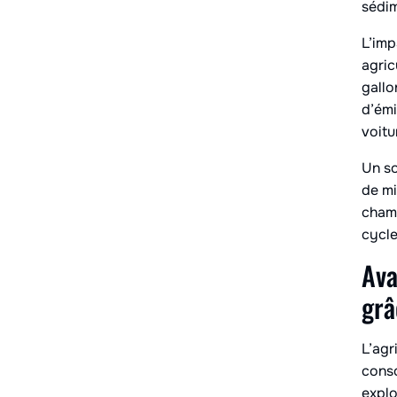
sédim
L’imp
agric
gallo
d’émi
voitu
Un so
de mi
champ
cycle
Ava
grâ
L’agr
cons
explo