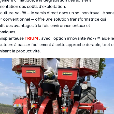
ement climatique, à la dégradation des sols et à
mentation des coûts d’exploitation.
iculture
no-till
— le semis direct dans un sol non travaillé san
r conventionnel — offre une solution transformatrice qui
tit des avantages à la fois environnementaux et
omiques.
ransplanteuse
TRIUM
, avec l’option innovante
No-Till
, aide l
cteurs à passer facilement à cette approche durable, tout e
isant la productivité.