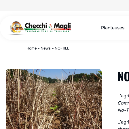
Aller
au
contenu
Planteuses
Home
»
News
»
NO-TILL
NO
L’agr
Comme
No-T
L’agr