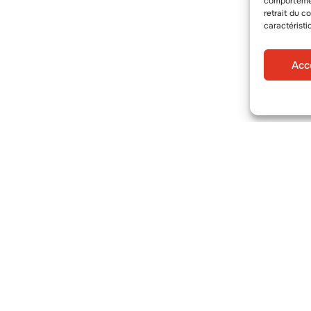
comportement
retrait du c
caractéristi
Acc
MACHINES
Planteuses
Semoirs
Dérouleuses et Butteuses
Pommes de terre et Oignons