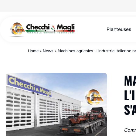
Aller
au
contenu
Planteuses
Home
»
News
»
Machines agricoles : l’industrie italienne n
MA
L'
S'
Comm