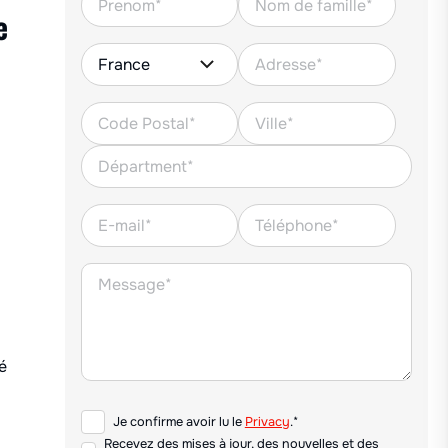
e
é
Je confirme avoir lu le
Privacy
.*
Recevez des mises à jour, des nouvelles et des