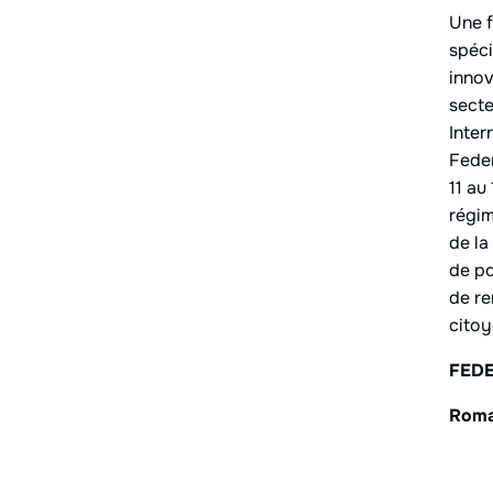
Une f
spéci
innov
secte
Inter
Feder
11 au
régim
de la
de po
de re
citoy
FED
Roma