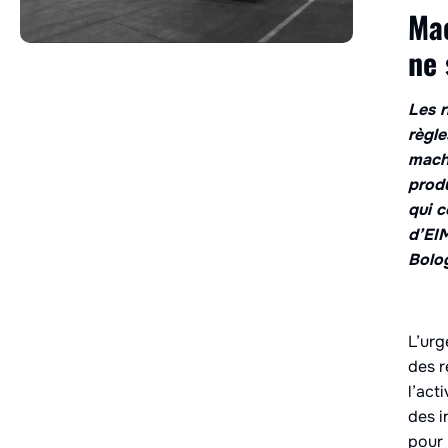
Mac
ne 
Les r
règle
mach
produ
qui c
d’EIM
Bolog
L’urg
des r
l’act
des i
pour