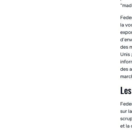
“made
Feder
la vo
expor
d’env
des m
Unis 
infor
des a
march
Les
Feder
sur l
scrup
et la