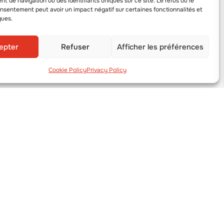
 de navigation ou des identifiants uniques sur ce site. Le refus ou le
onsentement peut avoir un impact négatif sur certaines fonctionnalités et
ques.
epter
Refuser
Afficher les préférences
Cookie Policy
Privacy Policy
MENU
Enterprise
Nouvelles
Contactez-Nous