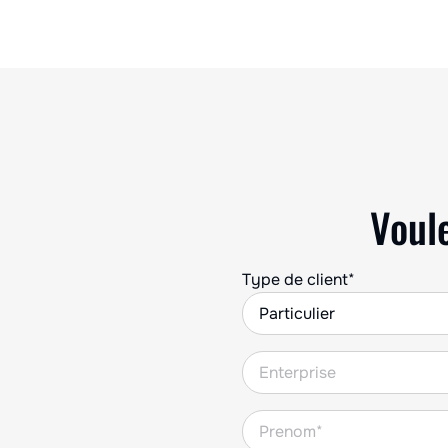
économisant du temps et de la main-d’œuvre.
Vitesse de travail jusqu’à 4 km/h (2,5 mph).
Largeur de film jusqu’à 140 cm/55″. Compatible
avec les film biodégradables. Une manœuvre
rapide de débrayage permet d’utiliser la
dérouleuse et la butteuse séparément.
Voul
Type de client*