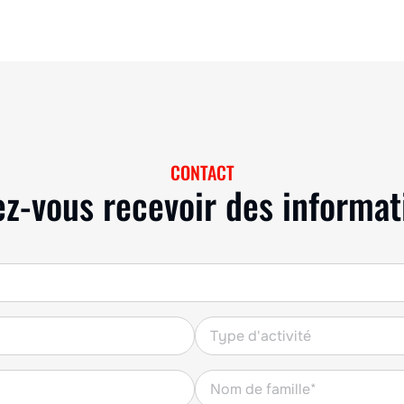
etc.) avec une largeur allant jusqu’à 140 cm/55″.
Elle assure également le buttage latéral du film,
réalisé par des socs latéraux. Modèle équipé de
roues avant en caoutchouc, sans rouleau avant
en inox pour l’aplanissement. Combinable avec
le butteuse AL.
CONTACT
ez-vous recevoir des informat