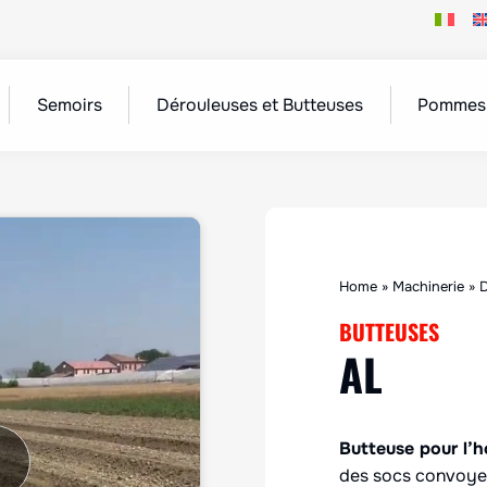
Semoirs
Dérouleuses et Butteuses
Pommes 
Home
»
Machinerie
»
D
BUTTEUSES
AL
Butteuse pour l’ho
des socs convoyeu