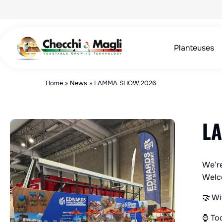
Aller
au
contenu
Planteuses
Home
»
News
»
LAMMA SHOW 2026
L
We’re
Welc
🤝 Wi
⌚️ T