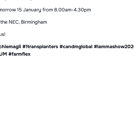
omorrow 15 January from 8.00am-4.30pm
 the NEC, Birmingham
us!
chiemagli #1transplanters #candmglobal #lammashow202
UM #farmflex