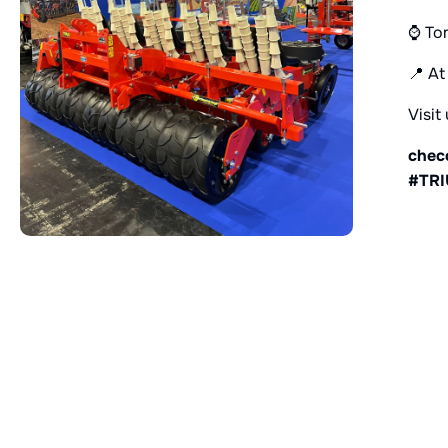
⌚️ T
📍 At
Visit 
chec
#TRI