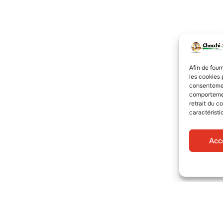
Afin de four
les cookies 
consentemen
comportement
retrait du c
caractéristi
Acc