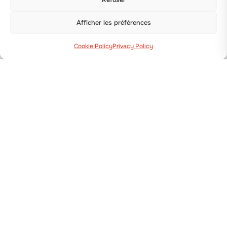
Afficher les préférences
Cookie Policy
Privacy Policy
Via Guizzardi, 38 40054 Budrio (BO)
+39 051 800 253
MACHINES