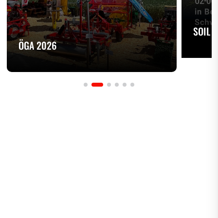
SOIL 
ÖGA 2026