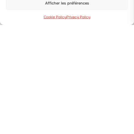
Afficher les préférences
Cookie Policy
Privacy Policy
Via Guizzardi, 38 40054 Budrio (BO)
+39 051 800 253
MACHINES
Planteuses