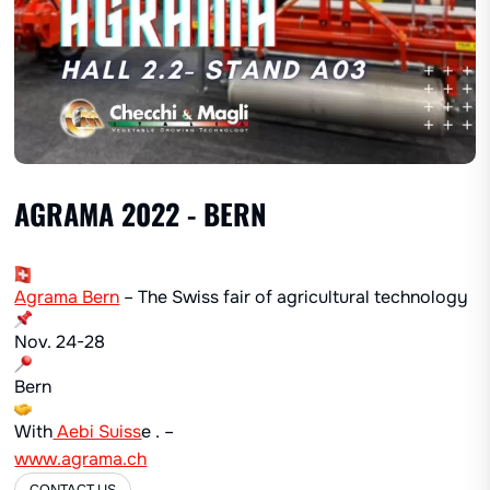
AGRAMA 2022 - BERN
Agrama Bern
– The Swiss fair of agricultural technology
Nov. 24-28
Bern
With
Aebi Suiss
e . –
www.agrama.ch