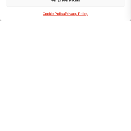
Ver preferencias
Cookie Policy
Privacy Policy
Via Guizzardi, 38 40054 Budrio (BO)
+39 051 800 253
MÁQUINAS
Trasplantadoras
Sembradoras