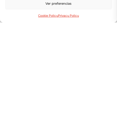
Ver preferencias
Cookie Policy
Privacy Policy
Via Guizzardi, 38 40054 Budrio (BO)
+39 051 800 253
MÁQUINAS
Trasplantadoras