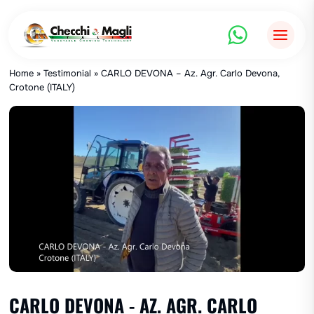
Saltar
al
contenido
Home
»
Testimonial
»
CARLO DEVONA – Az. Agr. Carlo Devona,
Crotone (ITALY)
CARLO DEVONA - AZ. AGR. CARLO