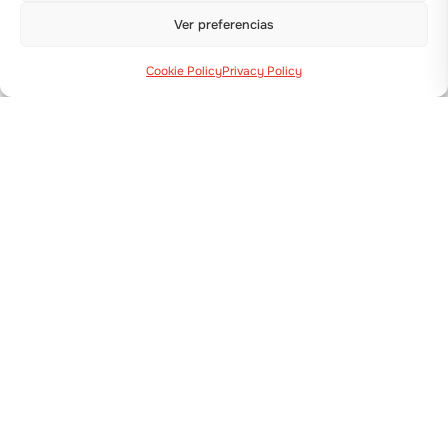
Mostrar detalles
Ver preferencias
Cookie Policy
Privacy Policy
TRASPLANTADORA
SMARTWOLF
Mostrar detalles