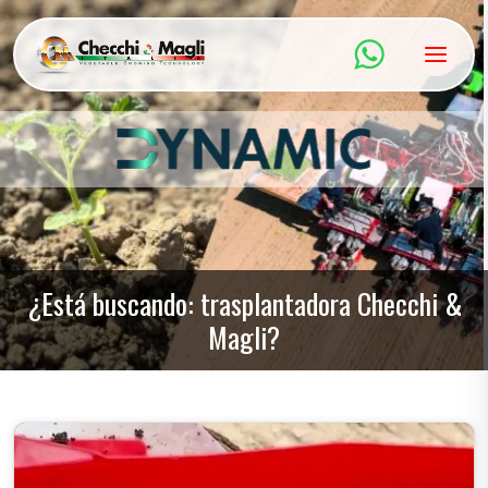
Saltar
al
contenido
¿Está buscando: trasplantadora Checchi &
Magli?